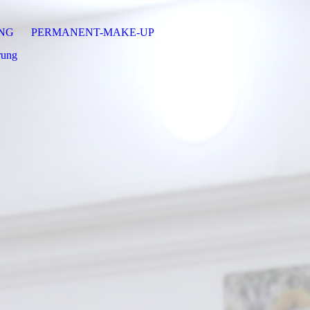
NG
PERMANENT-MAKE-UP
rung